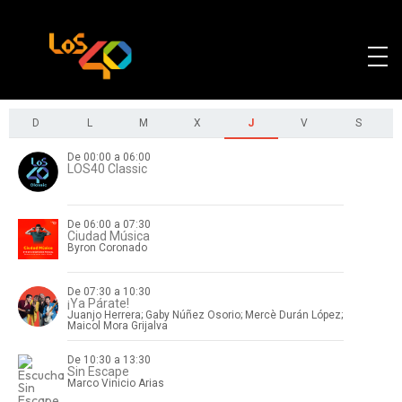
D
L
M
X
J
V
S
De 00:00 a 06:00
LOS40 Classic
De 06:00 a 07:30
Ciudad Música
Byron Coronado
De 07:30 a 10:30
¡Ya Párate!
Juanjo Herrera; Gaby Núñez Osorio; Mercè Durán López;
Maicol Mora Grijalva
De 10:30 a 13:30
Sin Escape
Marco Vinicio Arias